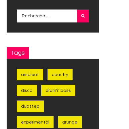
Rechercher :
Tags
ambient
country
disco
drum’n’bass
dubstep
experimental
grunge