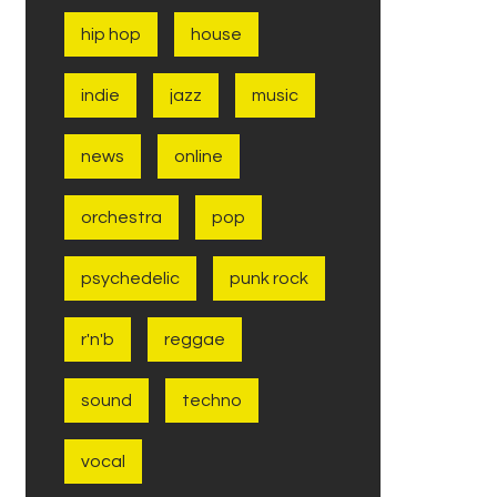
hip hop
house
indie
jazz
music
news
online
orchestra
pop
psychedelic
punk rock
r'n'b
reggae
sound
techno
vocal