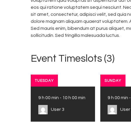
voluptatem quia voluptas sit aspernatur aut o
eos qui ratione voluptatem sequi nesciunt. Ne
sit amet, consectetur, adipisci velit, sed qui
dolore magnam aliquam quaerat voluptatem. Al
Sed mauris enim, bibendum at purus aliquet, ma
sollicitudin. Sed fringilla malesuada luctus.
Event Timeslots (3)
TUESDAY
SUNDAY
9 h 00 min
-
10 h 00 min
9 h 00 min
User 3
User