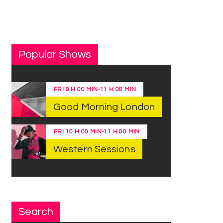
Popular Shows
FRI
9 H 00 MIN
-
11 H 00 MIN
Good Morning London
FRI
10 H 00 MIN
-
11 H 00 MIN
Western Sessions
Search