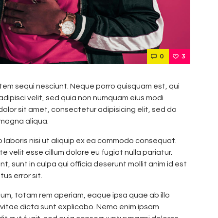
0
3
tem sequi nesciunt. Neque porro quisquam est, qui
adipisci velit, sed quia non numquam eius modi
lor sit amet, consectetur adipisicing elit, sed do
 magna aliqua.
o laboris nisi ut aliquip ex ea commodo consequat.
e velit esse cillum dolore eu fugiat nulla pariatur.
 sunt in culpa qui officia deserunt mollit anim id est
us error sit.
m, totam rem aperiam, eaque ipsa quae ab illo
 vitae dicta sunt explicabo. Nemo enim ipsam