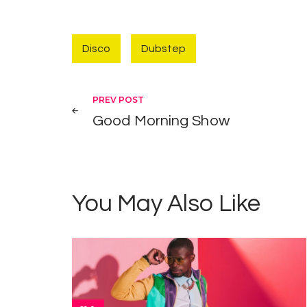
Disco
Dubstep
Navigation de l’
PREV POST
Good Morning Show
You May Also Like