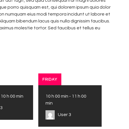
dit aut fugit, sed quia consequuntur magni dolores
que porro quisquam est, qui dolorem ipsum quia dolor
a non numquam eius modi tempora incidunt ut labore et
iquam bibendum lacus quis nulla dignissim faucibus.
ximus molestie tortor. Sed faucibus et tellus eu
FRIDAY
-
10 h 00 min
10 h 00 min
-
11 h 00
min
 3
User 3